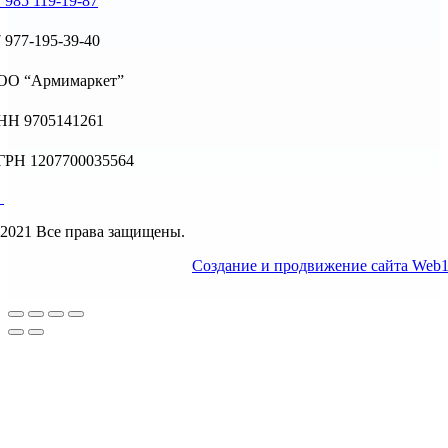
 985 119-19-87
 977-195-39-40
ОО “Армимаркет”
НН 9705141261
ГРН 1207700035564
2021 Все права защищены.
Создание и продвижение сайта Web