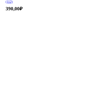
(112)
390,00
₽