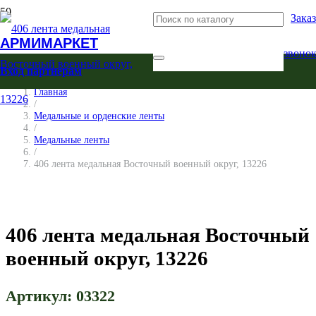
Заказ
АРМИМАРКЕТ
звоно
Вход партнерам
Главная
/
Медальные и орденские ленты
/
Медальные ленты
/
406 лента медальная Восточный военный округ, 13226
406 лента медальная Восточный
военный округ, 13226
Артикул:
03322