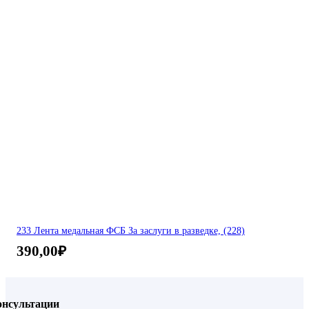
233 Лента медальная ФСБ За заслуги в разведке, (228)
390,00
₽
онсультации