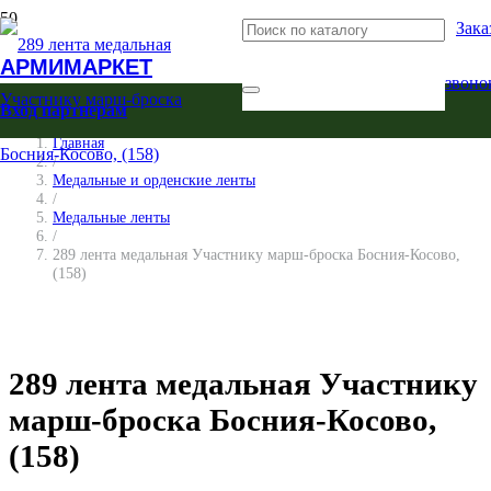
Зака
АРМИМАРКЕТ
звоно
Вход партнерам
Главная
/
Медальные и орденские ленты
/
Медальные ленты
/
289 лента медальная Участнику марш-броска Босния-Косово,
(158)
289 лента медальная Участнику
марш-броска Босния-Косово,
(158)