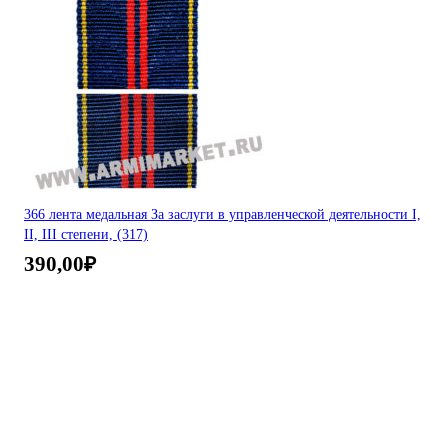
366 лента медальная За заслуги в управленческой деятельности I,
II, III степени, (317)
390,00
₽