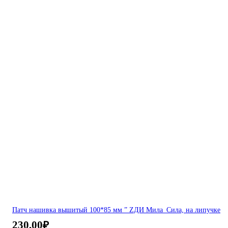
Патч нашивка вышитый 100*85 мм ” ZДИ Мила_Сила, на липучке
230,00
₽