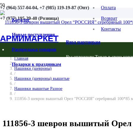
+7 (964) 557-04-04, +7 (985) 119-19-87 (Опт)
Оплата
+7 (977) 195-39-40 (Розница)
Возврат
Каталог
Контакты
Новые поступления
АРМИМАРКЕТ
Вход партнерам
Распродажа товаров
Вы отложили
Товар
в свою корз
Главная
/
Подарки к праздникам
Нашивки (шевроны)
/
Нашивки (шевроны) вышитые
/
Нашивки вышитые Разное
/
111856-3 шеврон вышитый Орел “РОССИЯ” серебряный 100*85 м
111856-3 шеврон вышитый Орел