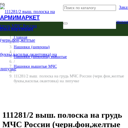
Зака
АРМИМАРКЕТ
звоно
Вход партнерам
Главная
/
Нашивки (шевроны)
/
Нашивки (шевроны) вышитые
/
Нашивки вышитые МЧС
/
111281/2 выш. полоска на грудь МЧС России (черн.фон,желтые
буквы,васильк.окантовка) на липучке
111281/2 выш. полоска на грудь
МЧС России (черн.фон,желтые