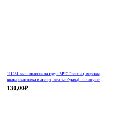
111281 выш.полоска на грудь МЧС России ( морская
волна,окантовка в ассорт, желтые буквы) на липучке
130,00
₽