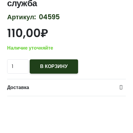
служба
Артикул:
04595
110,00
₽
Наличие уточняйте
Количество
В КОРЗИНУ
111023/1П
полоска
Доставка
вышитая
на
грудь
Топографическая
служба