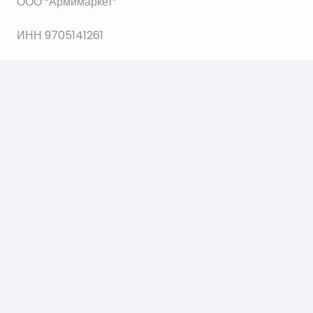
ООО “Армимаркет”
ИНН 9705141261
ОГРН 1207700035564
© 2021 Все права защищены.
Создание и продвижение сайта Web112