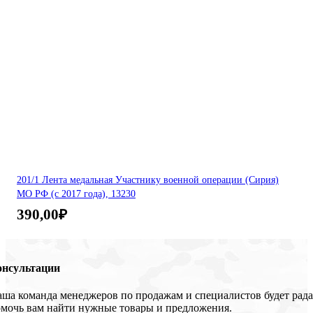
201/1 Лента медальная Участнику военной операции (Сирия)
МО РФ (с 2017 года), 13230
390,00
₽
онсультации
ша команда менеджеров по продажам и специалистов будет рада
мочь вам найти нужные товары и предложения.