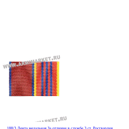
188/3 Лента медальная За отличие в службе 3 ст. Росгвардия,