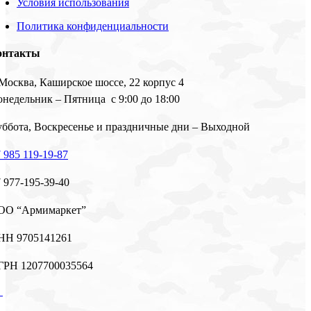
Условия использования
Политика конфиденциальности
онтакты
 Москва, Каширское шоссе, 22 корпус 4
недельник – Пятница с 9:00 до 18:00
ббота, Воскресенье и праздничные дни – Выходной
 985 119-19-87
 977-195-39-40
ОО “Армимаркет”
НН 9705141261
ГРН 1207700035564