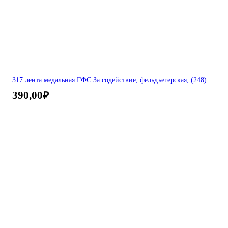
317 лента медальная ГФС За содействие, фельдъегерская, (248)
390,00
₽