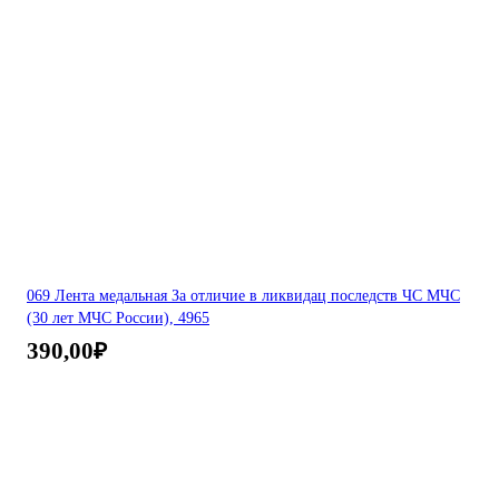
069 Лента медальная За отличие в ликвидац последств ЧС МЧС
(30 лет МЧС России), 4965
390,00
₽