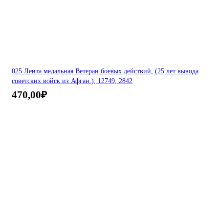
025 Лента медальная Ветеран боевых действий, (25 лет вывода
советских войск из Афган.), 12749, 2842
470,00
₽