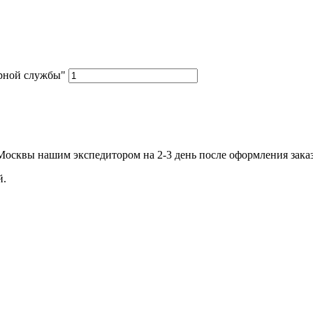
арной службы"
.Москвы нашим экспедитором на 2-3 день после оформления зака
й.