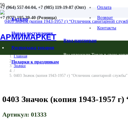
+7 (964) 557-04-04, +7 (985) 119-19-87 (Опт)
Оплата
+7 (977) 195-39-40 (Розница)
Возврат
Каталог
Контакты
Новые поступления
АРМИМАРКЕТ
Вход партнерам
Распродажа товаров
Вы отложили
Товар
в свою корз
Главная
/
Подарки к праздникам
Значки
/
0403 Значок (копия 1943-1957 г) “Отличник санитарной службы”
0403 Значок (копия 1943-1957 г
Артикул:
01333