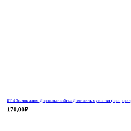
0114 Значок алюм Дорожные войска Долг честь мужество (орел,крест
170,00
₽