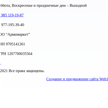
ббота, Воскресенье и праздничные дни – Выходной
 985 119-19-87
 977-195-39-40
ОО “Армимаркет”
НН 9705141261
ГРН 1207700035564
2021 Все права защищены.
Создание и продвижение сайта Web