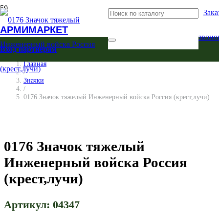
Зака
АРМИМАРКЕТ
звоно
Вход партнерам
Главная
/
Значки
/
0176 Значок тяжелый Инженерный войска Россия (крест,лучи)
0176 Значок тяжелый
Инженерный войска Россия
(крест,лучи)
Артикул:
04347