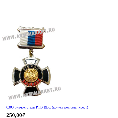
0303 Значок сталь РТВ ВВС (кол-ка рос.флаг,крест)
250,00
₽