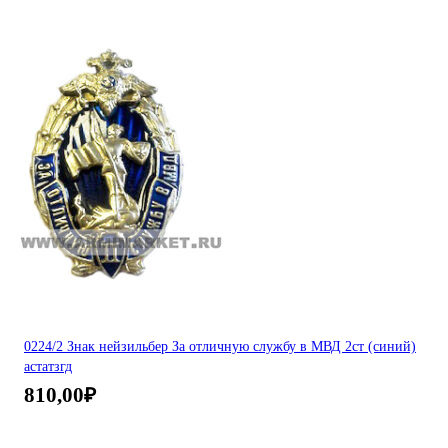
0224/2 Знак нейзильбер За отличную службу в МВД 2ст (синий)
астатзгд
810,00
₽