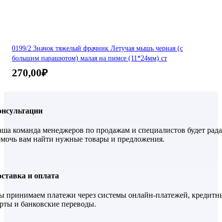
0199/2 Значок тяжелый фрачник Летучая мышь черная (с
большим парашютом) малая на пимсе (11*24мм) ст
270,00
₽
онсультации
ша команда менеджеров по продажам и специалистов будет рада
мочь вам найти нужные товары и предложения.
ставка и оплата
 принимаем платежи через системы онлайн-платежей, кредитн
рты и банковские переводы.