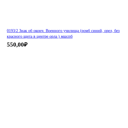
0193/2 Знак об оконч. Военного училища (ромб синий, орел, без
красного щита в центре орла ) мшспб
550,00
₽