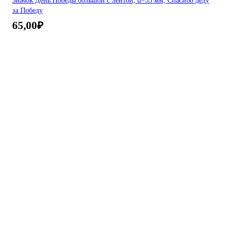
Значок День Победы большой с лентой, d=55 мм, Спасибо деду
за Победу
65,00
₽