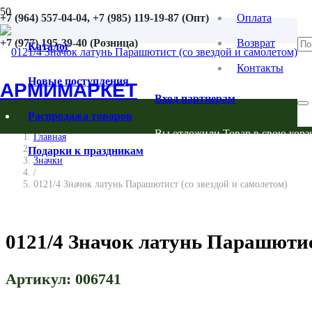
+7 (964) 557-04-04, +7 (985) 119-19-87 (Опт)
Оплата
+7 (977) 195-39-40 (Розница)
Возврат
Каталог
Контакты
Новые поступления
АРМИМАРКЕТ
Вход партнерам
Распродажа товаров
Вы отложили
Товар
в свою корз
Главная
/
Подарки к праздникам
Значки
/
0121/4 Значок латунь Парашютист (со звездой и самолетом)
0121/4 Значок латунь Парашютист
Артикул:
006741