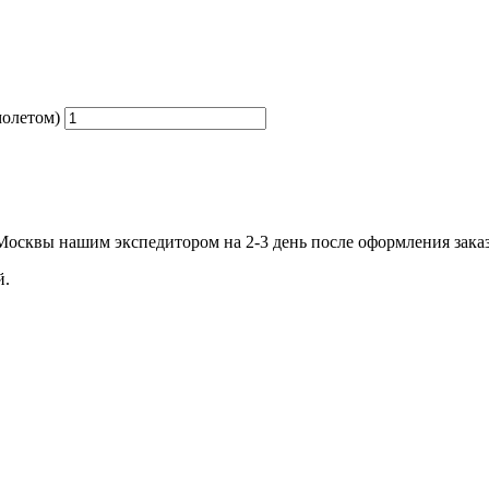
молетом)
.Москвы нашим экспедитором на 2-3 день после оформления зака
й.