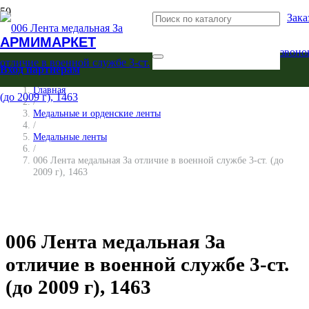
Зака
АРМИМАРКЕТ
звоно
Вход партнерам
Главная
/
Медальные и орденские ленты
/
Медальные ленты
/
006 Лента медальная За отличие в военной службе 3-ст. (до
2009 г), 1463
006 Лента медальная За
отличие в военной службе 3-ст.
(до 2009 г), 1463