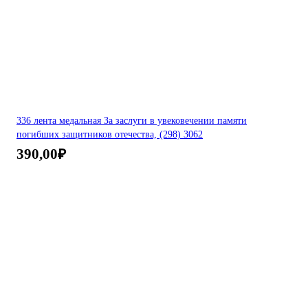
336 лента медальная За заслуги в увековечении памяти
погибших защитников отечества, (298) 3062
390,00
₽