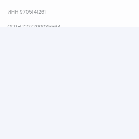
ИНН 9705141261
ОГРН 1207700035564
© 2021 Все права защищены.
Создание и продвижение сайта Web112