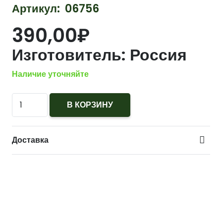
Артикул:
06756
390,00
₽
Изготовитель:
Россия
Наличие уточняйте
Количество
В КОРЗИНУ
567
Лента
Доставка
медальная
За
веру
и
служение
Отечеству